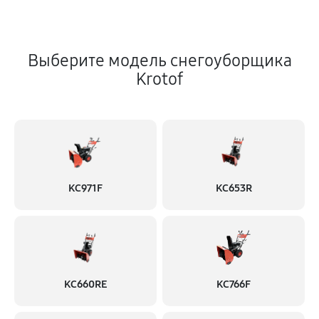
Выберите модель снегоуборщика
Krotof
KC971F
KC653R
KC660RE
KC766F