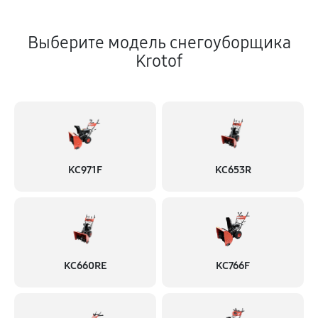
Выберите модель снегоуборщика
Krotof
KC971F
KC653R
KC660RE
KC766F