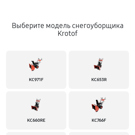
Выберите модель снегоуборщика
Krotof
KC971F
KC653R
KC660RE
KC766F