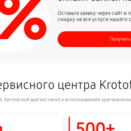
0%
720 руб
Krotof 24935
Оставьте заявку через сайт и
скидку на все услуги нашего 
3150 руб
вигателя
Получить
2250 руб
ателя и редуктора
630 руб
otof 24935
рвисного центра Kroto
950 руб
й, бесплатной диагностикой и использованием оригинальных
680 руб
f 24935
500+
700 руб
ка Krotof 24935