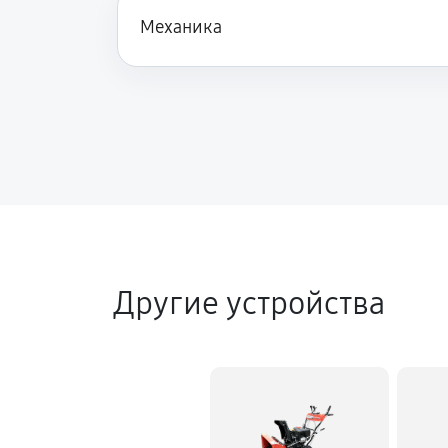
Механика
Замена сцепления снегоуборщика 
Замена подшипника колеса
Замена маховика снегоуборщика K
Замена кронштейна трансмиссии
Другие устройства
Ремонт втулок колес снегоуборщи
Ремонт фрикционного диска