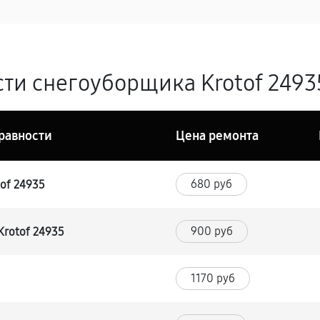
ти снегоуборщика Krotof 24935
равности
Цена ремонта
680 руб
of 24935
900 руб
Krotof 24935
1170 руб