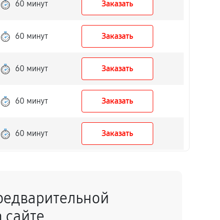
60 минут
Заказать
60 минут
Заказать
60 минут
Заказать
60 минут
Заказать
60 минут
Заказать
60 минут
Заказать
редварительной
60 минут
Заказать
 сайте