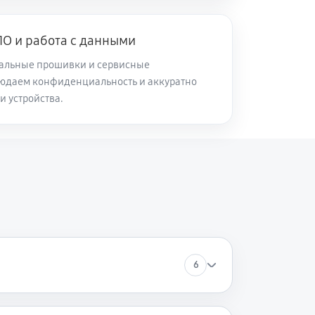
60 минут
Заказать
О и работа с данными
альные прошивки и сервисные
60 минут
Заказать
юдаем конфиденциальность и аккуратно
и устройства.
60 минут
Заказать
60 минут
Заказать
60 минут
Заказать
6
60 минут
Заказать
60 минут
Заказать