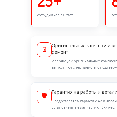
25+
Замена/Pемонт шнека снегоуборщ
сотрудников в штате
лет
Замена/Pемонт топливопровода
Ремонт топливных мембран
Оригинальные запчасти и 
📄
ремонт
Замена/Pемонт стартера
Используем оригинальные комплект
выполняют специалисты с подтвер
Замена расходных материалов ка
Гарантия на работы и детал
🛡️
Замена шины на колесном диске
Предоставляем гарантию на выполн
установленные запчасти от 3-х меся
Замена ремней снегоуборщика Kro