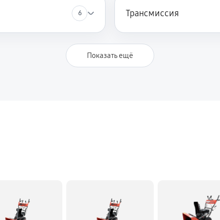
Трансмиссия
6
990 руб
Krotof 24935
Показать ещё
810 руб
950 руб
rotof 24935
1220 руб
2250 руб
ка Krotof 24935
1620 руб