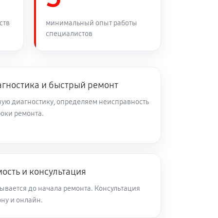
60 минут
Заказать
ств
минимальный опыт работы
специалистов
60 минут
Заказать
60 минут
Заказать
агностика и быстрый ремонт
ую диагностику, определяем неисправность
роки ремонта.
60 минут
Заказать
60 минут
Заказать
ость и консультация
60 минут
Заказать
ывается до начала ремонта. Консультация
ну и онлайн.
60 минут
Заказать