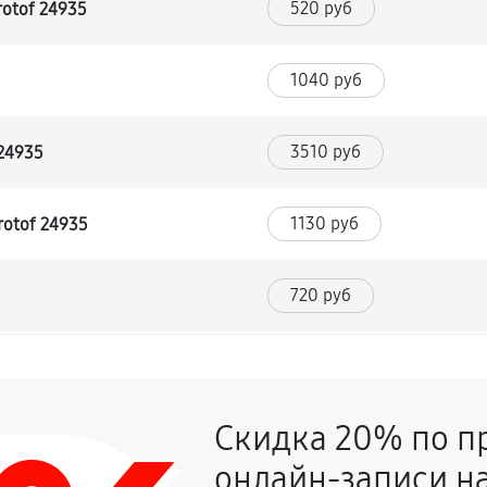
520 руб
otof 24935
1040 руб
3510 руб
24935
1130 руб
otof 24935
720 руб
740 руб
Скидка 20% по п
2160 руб
онлайн-записи на