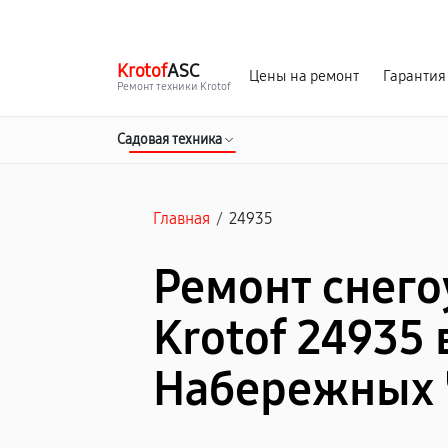
г. Набережные Челны
Ежедневно с 9:00 до 21:00
Krotof
ASC
Цены на ремонт
Гарантия
Ремонт техники Krotof
Садовая техника
Главная
/
24935
Ремонт снег
Krotof 24935 
Набережных 