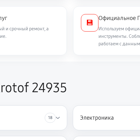
540 руб
tof 24935
луг
Официальное П
💾
й и срочный ремонт, а
Используем офици
540 руб
ие.
инструменты. Собл
работаем с данным
1220 руб
1040 руб
rotof 24935
590 руб
а
Электроника
18
1490 руб
1260 руб
ка Krotof 24935