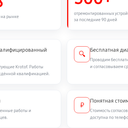
8
1420 руб
ика Krotof 24935
отремонтированных устрой
 на рынке
за последние 90 дней
810 руб
1350 руб
квалифицированный
Бесплатная ди
🔍
Проводим бесплатн
650 руб
и согласовываем с
ующие Krotof. Работы
ждённой квалификацией.
900 руб
рбюратора
и
Понятная стоим
₽
900 руб
енные работы и
Стоимость согласов
цев.
доступна по телефо
990 руб
tof 24935